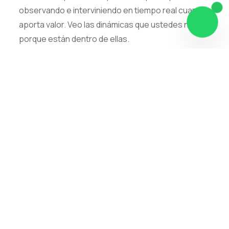
observando e interviniendo en tiempo real cuando
aporta valor. Veo las dinámicas que ustedes no ven
porque están dentro de ellas.
Adentro, No Afuera
La diferencia clave: no escucho lo que
pasó. Estoy cuando pasa. Intervengo
cuando es relevante. Acompaño el proceso
de toma de decisiones desde adentro, no
desde la distancia.
Acompañamiento