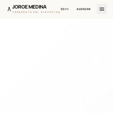
JORGE MEDINA
architecture
menu
ES
/
EN
AGENDAR
TERAPEUTA DEL EJECUTIVO
IR AL CONTENIDO