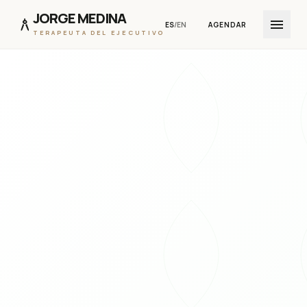
JORGE MEDINA
architecture
menu
ES
/
EN
AGENDAR
TERAPEUTA DEL EJECUTIVO
IR AL CONTENIDO