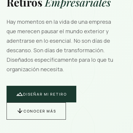
Retiros
Empresariales
Hay momentos en la vida de una empresa
que merecen pausar el mundo exterior y
adentrarse en lo esencial. No son días de
descanso. Son días de transformación.
Diseñados específicamente para lo que tu
organización necesita.
terrain
DISEÑAR MI RETIRO
arrow_downward
CONOCER MÁS