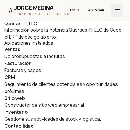
JORGE MEDINA
menu
architecture
ES
/
EN
AGENDAR
TERAPEUTA DEL EJECUTIVO
Quorsus TI, LLC
Ir al contenido
Información sobre la instancia Quorsus TI, LLC de Odoo,
el
ERP de código abierto
.
Aplicaciones instalados
Ventas
De presupuestos a facturas
Facturación
Facturas y pagos
CRM
Seguimiento de clientes potenciales y oportunidades
próximas
Sitio web
Constructor de sitio web empresarial
Inventario
Gestione sus actividades de stock y logística.
Contabilidad