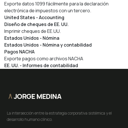
Exporte datos 1099 fácilmente para la declaración
electrónica de impuestos con un tercero.
United States - Accounting
Diseño de cheques de EE. UU.
Imprimir cheques de EE.UU.
Estados Unidos - Nómina
Estados Unidos - Nómina y contabilidad
Pagos NACHA
Exporte pagos como archivos NACHA
EE. UU. - Informes de contabilidad
JORGE MEDINA
architecture
La intersección entre la estrategia corporativa sistémica y el
desarrollo humano clínico.