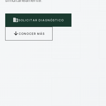
simultáneamente.
business
SOLICITAR DIAGNÓSTICO
arrow_downward
CONOCER MÁS