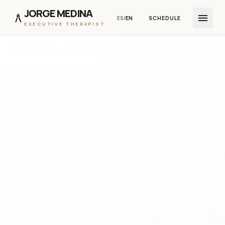
JORGE MEDINA
architecture
menu
ES
/
EN
SCHEDULE
EXECUTIVE THERAPIST
SKIP TO CONTENT