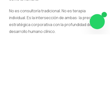
No es consultoría tradicional. No es terapia
individual. Es la intersección de ambas: la precisión
estratégica corporativa con la profundidad del
desarrollo humano clínico.
La Integración
Trabajamos persona y empresa como un
sistema interconectado. Lo que sucede en
el ejecutivo afecta a la empresa. Lo que
sucede en la empresa afecta al ejecutivo.
Transformar uno sin el otro es incompleto.