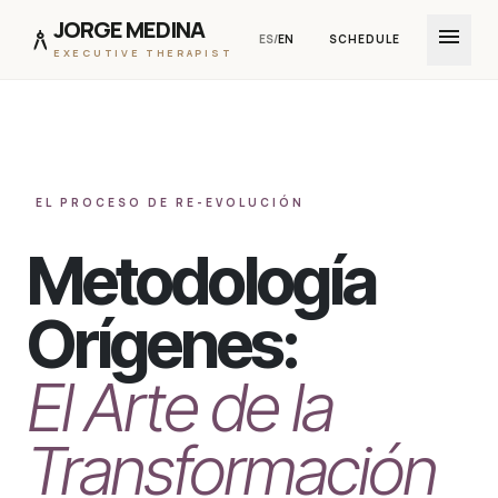
JORGE MEDINA
menu
architecture
ES
/
EN
SCHEDULE
EXECUTIVE THERAPIST
Skip to Content
EL PROCESO DE RE-EVOLUCIÓN
Metodología
Orígenes:
El Arte de la
Transformación