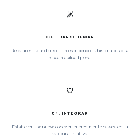
auto_fix_high
03. TRANSFORMAR
Reparar en lugar de repetir, reescribiendo tu historia desde la
responsabilidad plena.
favorite
04. INTEGRAR
Establecer una nueva conexión cuerpo-mente basada en tu
sabiduría intuitiva.