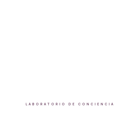
"La permeabilidad es la
máxima expresión del lujo
consciente."
LABORATORIO DE CONCIENCIA