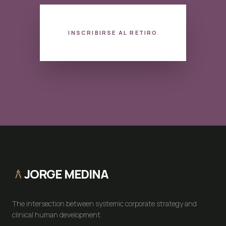
INSCRIBIRSE AL RETIRO
JORGE MEDINA
architecture
The intersection between systemic corporate strategy and
clinical human development.